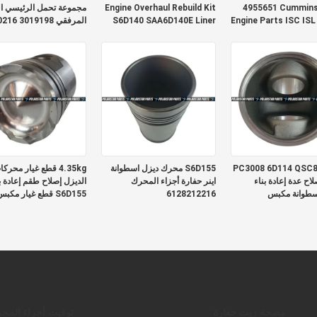
4955651 Cummins 
Engine Overhaul Rebuild Kit
مجموعة تحمل الرئيسي ال
Engine Parts ISC ISL
S6D140 SAA6D140E Liner
المرفقي 3019198 3030216
Piston Kit
R
PC3008 6D114 QSC8
S6D155 محرك ديزل اسطوانة
4.35kg قطع غيار محرك
لاح عدة إعادة بناء
اينر حفارة أجزاء المحرك
الديزل إصلاح طقم إعادة ب
طوانة مكبس
6128212216
S6D155 قطع غيار مكب
6128312140
6745
مضخة زيت حفارة
توقيت أجزاء المح