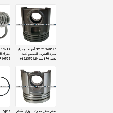
4923745 4089896
6D170 S6D170 أجزاء المحرك
كبيرة التجويف المكبس كيت
بقطر 170 ملم 6162352120
Bearing
طقم إصلاح محرك الديزل الأصلي