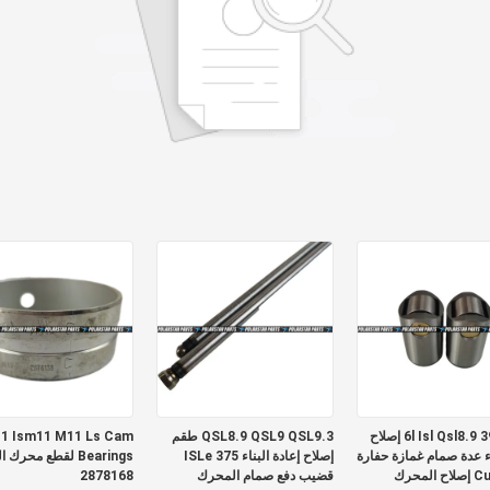
3965966 6l Isl Qsl8.9 إصلاح
QSL8.9 QSL9 QSL9.3 طقم
1 Ism11 M11 Ls Cam
اء عدة صمام غمازة حفارة
إصلاح إعادة البناء ISLe 375
Bearings لقطع محرك
لمحرك
قضيب دفع صمام المحرك
2878168