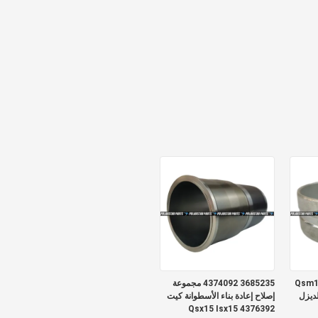
Qsm1
3685235 4374092 مجموعة
 الديزل
إصلاح إعادة بناء الأسطوانة كيت
Qsx15 Isx15 4376392