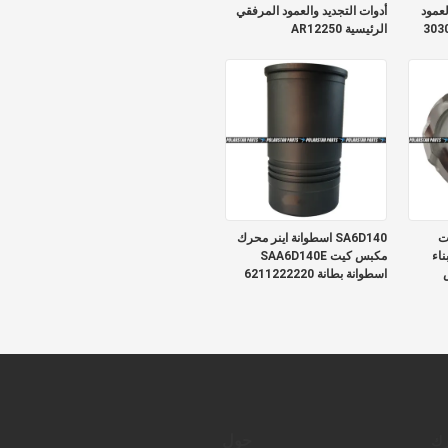
عمود
أدوات التجديد والعمود المرفقي
الرئيسية AR12250
ات
SA6D140 اسطوانة اينر محرك
ناء
مكبس كيت SAA6D140E
س
اسطوانة بطانة 6211222220
حول
رك