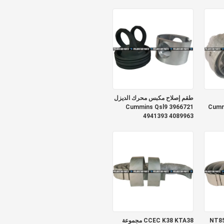
2881719
طقم إصلاح مكبس محرك الديزل
Cummins Qsl9 3966721
Cummi
4941393 4089963
NT85
CCEC K38 KTA38 مجموعة