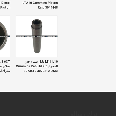
Diesel
LTA10 Cummins Piston
 Piston
Ring 3044448
ing Set
M11 L10 دليل صمام جذع
.3 6CT
المحرك Cummins Rebuild Kit
إصلاح إص
3073512 3070212 QSM
محرك اس
312110
ترك رسالة