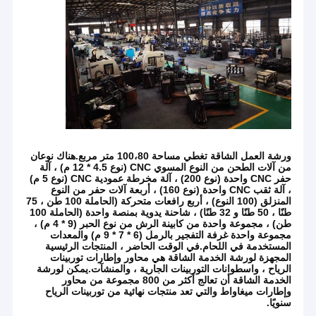
ورشة العمل الشاقة تغطي مساحة 100،80 متر مربع.هناك نوعان
من آلات الطحن من النوع المسوي CNC (نوع 4.5 * 12 م) ، آلة
حفر CNC واحدة (نوع 200) ، آلة مخرطة عمودية CNC (نوع 5 م)
، آلة ثقب CNC واحدة (نوع 160) ، أربعة آلات حفر من النوع
المنزلق (100 النوع) ، أربع رافعات متحركة (الحاملة 100 طن ، 75
طنًا ، 50 طنًا و 32 طنًا) ، شاحنة يدوية بمنصة واحدة (الحاملة 100
طن) ، مجموعة واحدة من كابينة الرش من نوع الحبر (9 * 4 م) ،
مجموعة واحدة غرفة التفجير بالرمل (6 * 7 * 9 م) والمعدات
المستخدمة في اللحام.في الوقت الحاضر ، المنتجات الرئيسية
المجهزة لورشة الخدمة الشاقة هي محاور وإطارات توربينات
الرياح ، واسطوانات التوربينات الجارية ، والمنشآت.يمكن لورشة
الخدمة الشاقة أن تعالج أكثر من 800 مجموعة من محاور
وإطارات ميغاواط والتي تعد منتجات نهائية من توربينات الرياح
سنويًا.