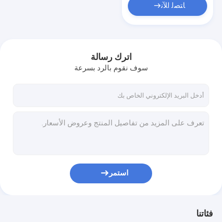
ﺎﺘﺼﻟ ﺍﻶﻧ
اترك رسالة
سوف نقوم بالرد بسرعة
استمر
فئاتنا