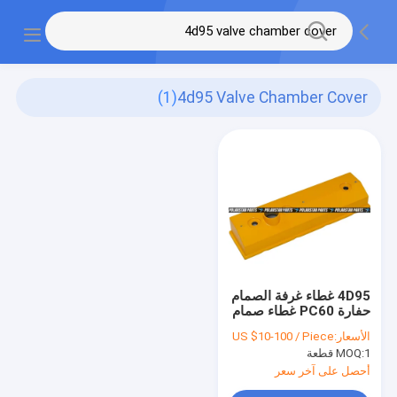
(1)
4d95 Valve Chamber Cover
4D95 غطاء غرفة الصمام
حفارة PC60 غطاء صمام
المحرك 6204-11-8110
الأسعار:
US $10-100 / Piece
1 قطعة
MOQ:
أحصل على آخر سعر