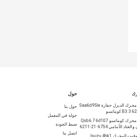
حول
رك
توقيت أجزاء محرك الديزل حفارة Saa6d95le
حول بنا
B كوماتسو
جولة في المعمل
أجزاء توقيت محرك كوماتسو Qsb6.7 6d107
ضبط الجودة
اد الأمامي 6754-21-6211
اتصل بنا
غطاء أجزاء توقيت المحرك Isuzu 4hk1