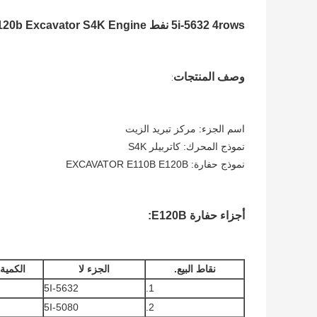
5i-5632 4rows نفط Cooler Core E120b Excavator S4K Engine
وصف المنتجات
:
اسم الجزء: مركز تبريد الزيت
نموذج المحرك: كاتربيلر S4K
نموذج حفارة: EXCAVATOR E110B E120B
أجزاء حفارة E120B:
نقاط البيع.
الجزء لا
الكمية
5I-5632
1.
5I-5080
2.