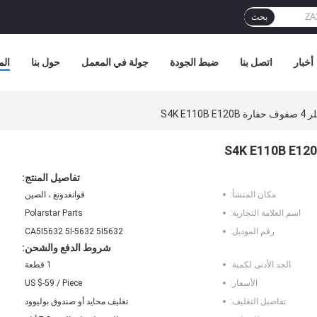
بحث
أخبار
اتصل بنا
ضبط الجودة
جولة في المعمل
حول بنا
الم
تفاصيل المنتج:
مكان المنشأ:
قوانغدونغ ، الصين
اسم العلامة التجارية:
Polarstar Parts
رقم الموديل:
CA5I5632 5I-5632 5I5632
شروط الدفع والشحن:
الحد الأدنى لكمية:
1 قطعة
الأسعار:
US $-59 / Piece
تفاصيل التغليف:
تغليف محايد أو صندوق بوليوود