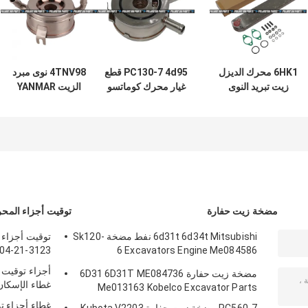
6HK1 محرك الديزل
PC130-7 4d95 قطع
4TNV98 نوى مبرد
زيت تبريد النوى
غيار محرك كوماتسو
الزيت YANMAR
129908-33010
6208-61-5400
1217230660 1-
21723066-0 حفارة
تجميع مبرد الزيت
استبدال قلب المبرد
هيتاشي
مضخة زيت حفارة
توقيت أجزاء المح
6d31t 6d34t Mitsubishi نفط مضخة Sk120-
6 Excavators Engine Me084586
3.3 6204-21-3123
ME014600
مضخة زيت حفارة 6D31 6D31T ME084736
غطاء الإسكان والعت
Me013163 Kobelco Excavator Parts