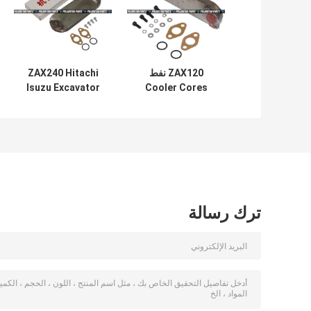
ZAX120 نفط
ZAX240 Hitachi
Isuzu Excavator
Cooler Cores
Engine Parts
Isuzu 4BG1 4
طبقات أجزاء
4HK1 8973341002
المحرك حفارة 8-
97032025-0
ترك رسالة