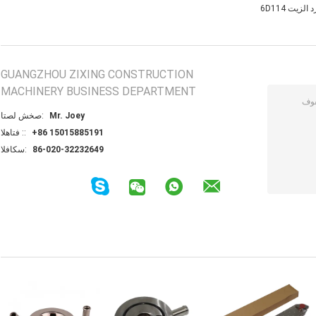
الزيت 6D114
GUANGZHOU ZIXING CONSTRUCTION
MACHINERY BUSINESS DEPARTMENT
Mr. Joey
اتصل شخص:
+86 15015885191
الهاتف ::
86-020-32232649
الفاكس: