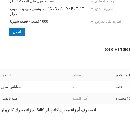
وقت التسليم:
بعد الحصول على الدفع 2-7 أيام
شروط الدفع:
L / C ، D / A ، D / P ، T / T ، ويسترن يونيون ، موني
جرام
القدرة على العرض:
1000 قطعة / قطعة شهريا
اتصل
ضمان:
3 اشهر
فضة
مادة:
ستانلس ستيل
تبرة
أصل المنتج:
صنع بالصين
4 صفوف أجزاء محرك كاتربيلر
S4K أجزاء محرك كاتربيلر
,