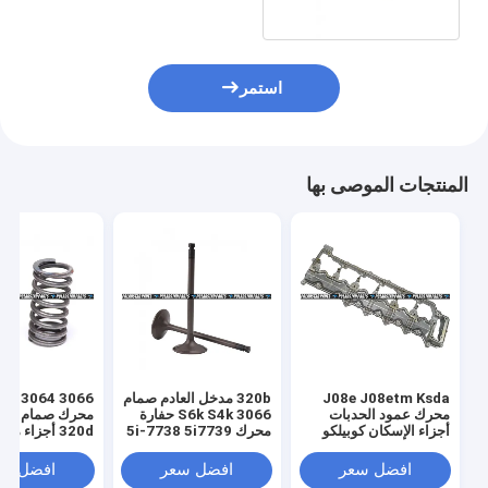
استمر
المنتجات الموصى بها
J08e J08etm Ksda
320b مدخل العادم صمام
k C6.4
محرك عمود الحدبات
S6k S4k 3066 حفارة
أجزاء الإسكان كوبيلكو
محرك 5i-7738 5i7739
320d أجزاء م
Sk350-8 هينو S1110-
كاتربيلر 5I-7740
31380
افضل سعر
افضل سعر
افضل سع