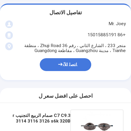
تفاصيل الاتصال
Mr. Joey
+86 15015885191
متجر 233 ، الشارع الثاني ، رقم 36 Zhuji Road ، منطقة
Tianhe ، مدينة Guangzhou ، مقاطعة Guangdong
ﺎﺘﺼﻟ ﺍﻶﻧ
احصل على افضل سعر ل
C7 C9.3 صمام الربيع التجنيب r
3114 3116 3126 s6k 320B
7E7779