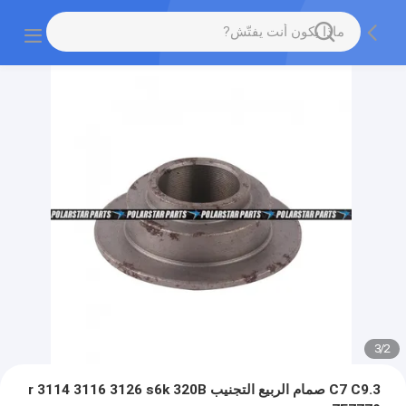
3
/
2
C7 C9.3 صمام الربيع التجنيب r 3114 3116 3126 s6k 320B