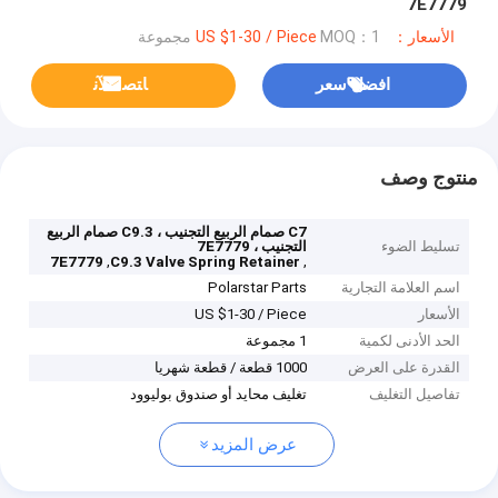
7E7779
الأسعار：US $1-30 / Piece
MOQ：1 مجموعة
افضل سعر
ﺎﺘﺼﻟ ﺍﻶﻧ
منتوج وصف
C7 صمام الربيع التجنيب ، C9.3 صمام الربيع
تسليط الضوء
التجنيب ، 7E7779
,
,
7E7779
C9.3 Valve Spring Retainer
اسم العلامة التجارية
Polarstar Parts
الأسعار
US $1-30 / Piece
الحد الأدنى لكمية
1 مجموعة
القدرة على العرض
1000 قطعة / قطعة شهريا
تفاصيل التغليف
تغليف محايد أو صندوق بوليوود
عرض المزيد