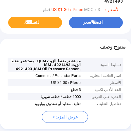
4921493
الأسعار：US $1-30 / Piece
MOQ：3 قطع
افضل سعر
ﺎﺘﺼﻟ ﺍﻶﻧ
منتوج وصف
مستشعر ضغط الزيت QSM ، مستشعر ضغط
تسليط الضوء
الزيت ISM ، 4921493
,
,
4921493
ISM Oil Pressure Sensor
اسم العلامة التجارية
Cummins / Polarstar Parts
الأسعار
US $1-30 / Piece
الحد الأدنى لكمية
3 قطع
القدرة على العرض
1000 قطعة / قطعة شهريا
تفاصيل التغليف
تغليف محايد أو صندوق بوليوود
عرض المزيد