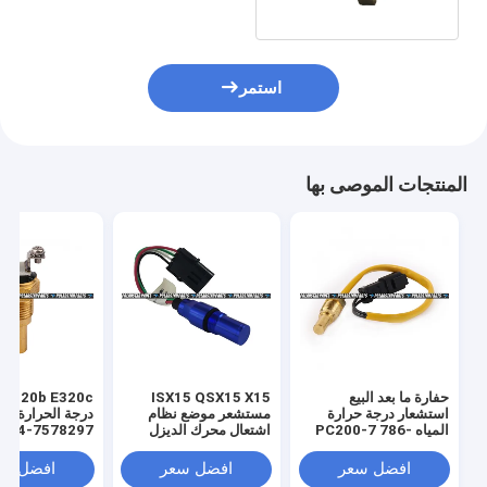
استمر
المنتجات الموصى بها
حفارة ما بعد البيع
ISX15 QSX15 X15
استشعار درجة حرارة
مستشعر موضع نظام
المياه PC200-7 786-
اشتعال محرك الديزل
7578297-9314
4326595
19-33320
7861933320
افضل سعر
افضل سعر
افضل سع