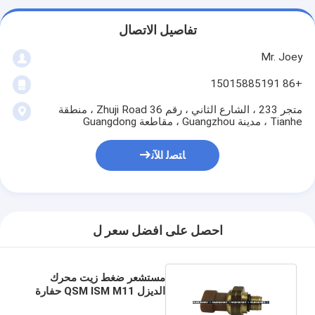
تفاصيل الاتصال
Mr. Joey
+86 15015885191
متجر 233 ، الشارع الثاني ، رقم 36 Zhuji Road ، منطقة
Tianhe ، مدينة Guangzhou ، مقاطعة Guangdong
ﺎﺘﺼﻟ ﺍﻶﻧ
احصل على افضل سعر ل
مستشعر ضغط زيت محرك
الديزل QSM ISM M11 حفارة
4921493